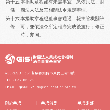
第十五
本
捐助
章程如有未盡事宜，悉依民法、財
條
團法人法及其相關法令規定辦理。
第十六
本
捐助
章程經董事會通過，報主管機關許
條
可，並依法令所定程序完成後施行；修正
時，亦同。
ADDRESS：351 苗栗縣頭份市東民五街11號
TEL：037-666235
EMAIL：gis666235@gisfoundation.org.tw
關於業成
業成消息
業成服務