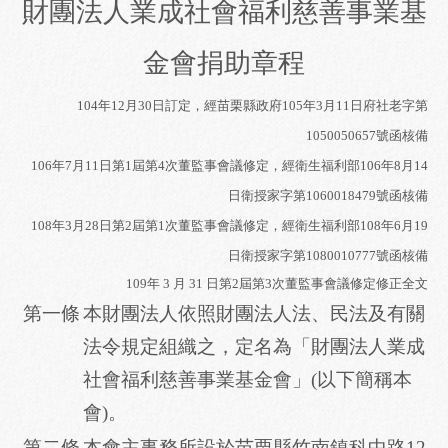
財團法人業成社會福利慈善事業基
金會捐助章程
104
年12月30日訂定，經苗栗縣政府105年3月11日府社老字第
1050050657號函核備
106
年7月11日第1屆第4次董監事會議修定，經衛生福利部106年8月14
日衛授家字第1060018479號函核備
108
年3月28日第2屆第1次董監事會議修定，經衛生福利部108年6月19
日衛授家字第1080010777號函核備
109
年 3 月 31 日第2屆第3次董監事會議修定修正全文
第一條
本財團法人依照財團法人法、民法及有關
法令規定組織之，定名為「財團法人業成
社會福利慈善事業基金會」(以下簡稱本
會)。
第二條
本會主事務所設於苗栗縣竹南鎮科中路12