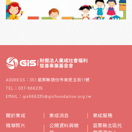
ADDRESS：351 苗栗縣頭份市東民五街11號
TEL：037-666235
EMAIL：gis666235@gisfoundation.org.tw
關於業成
業成消息
業成服務
精華照片
公開資料與徵
苗栗縣北區托