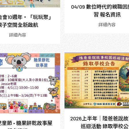
04/09 數位時代的親職
習 報名資訊
金會10週年・「玩玩聚」
親子空間全新啟航
詳細內容
詳細內容
2026上半年｜陸爸爸說
1 兒童節 • 糖果餅乾故事屋
巡迴活動 錄取學校公