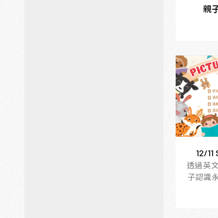
親
12/
透過英
子認識永