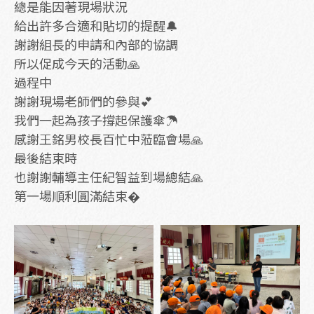
總是能因著現場狀況
給出許多合適和貼切的提醒🔔
謝謝組長的申請和內部的協調
所以促成今天的活動🙏
過程中
謝謝現場老師們的參與💕
我們一起為孩子撐起保護傘☂️
感謝王銘男校長百忙中蒞臨會場🙏
最後結束時
也謝謝輔導主任紀智益到場總結🙏
第一場順利圓滿結束�