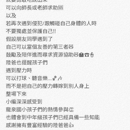
可以向師長或老師求助🆘
以及
若再次遇到侵犯/跟觸碰自己身體的人時
不要獨處並保護自己‼️
假設朋友同學遇到了
自己可以當個友善的第三者🧸
鼓勵及陪伴進而尋求資源協助🧸🏫☎️👮
陸爸也提醒孩子們
遇到壓力時
可以打球、聽音樂…🏀🎶
而不是把自己的壓力轉嫁到別人身上
整場下來
小編深深感受到
龍泉國小孩子們的熱情參與👏
也體會到中年級孩子們已經具備一些知能
感謝擁有豐富經驗的陸爸爸👍