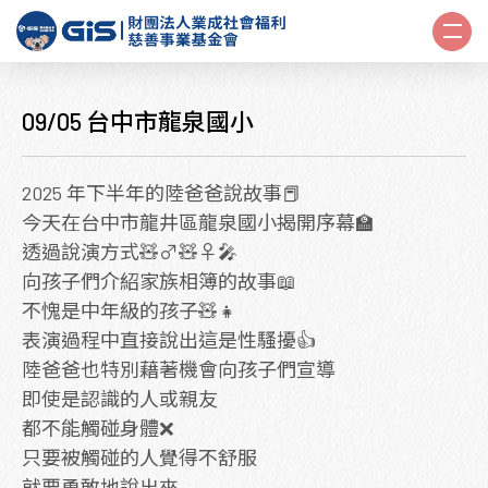
09/05 台中市龍泉國小
2025 年下半年的陸爸爸說故事📕
今天在台中市龍井區龍泉國小揭開序幕🏫
透過說演方式🧸♂️🧸♀️🎤
向孩子們介紹家族相簿的故事📖
不愧是中年級的孩子🧸👧
表演過程中直接說出這是性騷擾👍
陸爸爸也特別藉著機會向孩子們宣導
即使是認識的人或親友
都不能觸碰身體❌
只要被觸碰的人覺得不舒服
就要勇敢地說出來