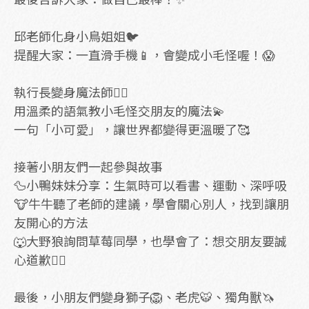
邱老師化身小鳥姐姐🐦
提醒大家：一直滑手機📱，會變成小毛怪喔！😱
執行長變身魔法師🧙‍♂️
用溫柔的語氣教小毛怪交朋友的魔法💫
一句「小可愛」，讓世界都變得更溫暖了🥰
接著小朋友們一起參與故事
🦆小鴨妹妹分享：生氣時可以看書、運動、深呼吸
🐮牛牛聽了老師的建議，學會關心別人，找到讓朋
友開心的方法
🐺大野狼詢問草莓同學，也學會了：想交朋友要誠
心道歉🙇‍♀️
最後，小朋友們變身獅子🦁、老虎🐯、獨角獸🦄