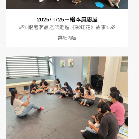
2025/11/25－繪本感恩屋
🌈✨跟著茗晨老師走進《彩虹花》故事✨🌈
詳細內容