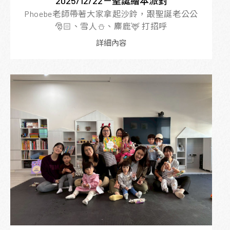
2025/12/22－聖誕繪本派對
Phoebe老師帶著大家拿起沙鈴，跟聖誕老公公
🎅🏻、雪人⛄、麋鹿🦌 打招呼
詳細內容